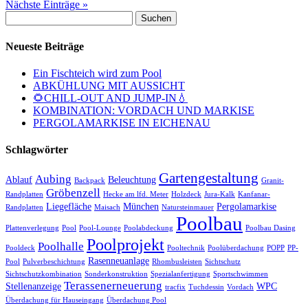
Nächste Einträge »
Suchen
nach:
Neueste Beiträge
Ein Fischteich wird zum Pool
ABKÜHLUNG MIT AUSSICHT
🌻CHILL-OUT AND JUMP-IN💧
KOMBINATION: VORDACH UND MARKISE
PERGOLAMARKISE IN EICHENAU
Schlagwörter
Gartengestaltung
Aubing
Ablauf
Beleuchtung
Backpack
Granit-
Gröbenzell
Randplatten
Hecke am lfd. Meter
Holzdeck
Jura-Kalk
Kanfanar-
Liegefläche
München
Pergolamarkise
Randplatten
Maisach
Natursteinmauer
Poolbau
Plattenverlegung
Pool
Pool-Lounge
Poolabdeckung
Poolbau Dasing
Poolprojekt
Poolhalle
Pooldeck
Pooltechnik
Poolüberdachung
POPP
PP-
Rasenneuanlage
Pool
Pulverbeschichtung
Rhombusleisten
Sichtschutz
Sichtschutzkombination
Sonderkonstruktion
Spezialanfertigung
Sportschwimmen
Terassenerneuerung
Stellenanzeige
WPC
tracfix
Tuchdessin
Vordach
Überdachung für Hauseingang
Überdachung Pool