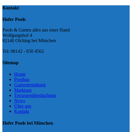
Kontakt
Hofer Pools
Pools & Garten alles aus einer Hand
Wolfgangshof 4
82140 Olching bei München
Tel: 08142 - 650 4562
Sitemap
Home
Poolbau
Gartengestaltung
Markisen
Terrassenüberdachung
News
Über uns
Kontakt
Hofer Pools bei München