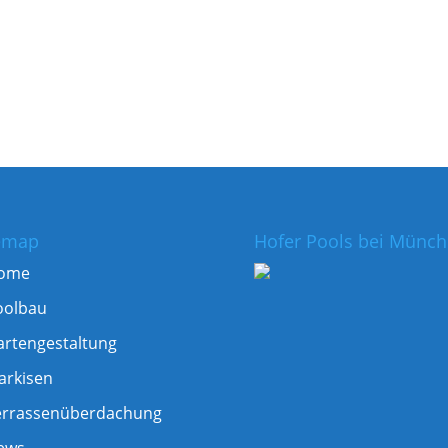
emap
Hofer Pools bei Münc
ome
oolbau
artengestaltung
arkisen
errassenüberdachung
ews