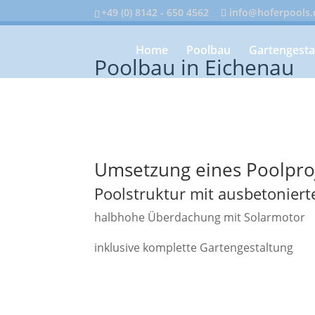
+49 (0) 8142 - 650 4562
info@hoferpools.
Home
Poolbau
Gartengesta
Poolbau in Eichenau
Umsetzung eines Poolproj
Poolstruktur mit ausbetoniert
halbhohe Überdachung mit Solarmotor
inklusive komplette Gartengestaltung