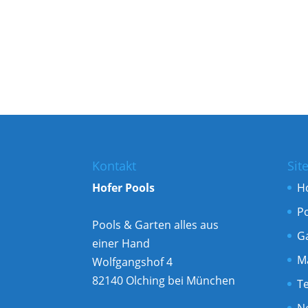
Kontakt
Sit
Hofer Pools
H
P
Pools & Garten alles aus
G
einer Hand
M
Wolfgangshof 4
82140 Olching bei München
T
N