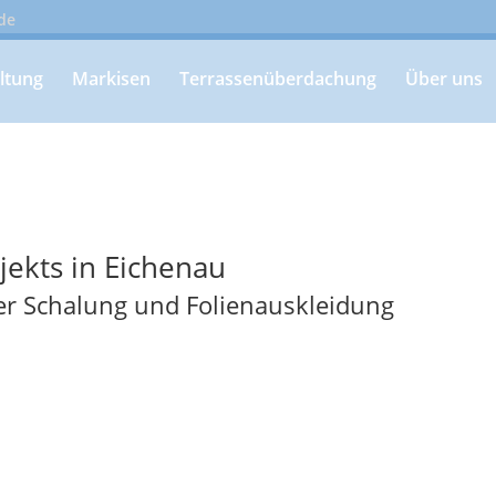
de
ltung
Markisen
Terrassenüberdachung
Über uns
ekts in Eichenau
er Schalung und Folienauskleidung