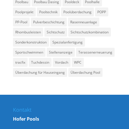
Poolbau
Poolbau Dasing
Pooldeck
Poolhalle
Poolprojekt
Pooltechnik
Poolüberdachung
POPP
PP-Pool
Pulverbeschichtung
Rasenneuanlage
Rhombusleisten
Sichtschutz
Sichtschutzkombination
Sonderkonstruktion
Spezialanfertigung
Sportschwimmen
Stellenanzeige
Terassenerneuerung
tracfix
Tuchdessin
Vordach
WPC
Überdachung für Hauseingang
Überdachung Pool
Kontakt
Hofer Pools