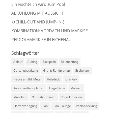
Ein Fischteich wird zum Pool
ABKÜHLUNG MIT AUSSICHT
🌻CHILL-OUT AND JUMP-IN💧
KOMBINATION: VORDACH UND MARKISE
PERGOLAMARKISE IN EICHENAU
Schlagwörter
Ablauf
Aubing
Backpack
Beleuchtung
Gartengestaltung
Granit-Randplatten
Gröbenzell
Hecke am lfd. Meter
Holzdeck
Jura-Kalk
Kanfanar-Randplatten
Liegefläche
Maisach
München
Natursteinmauer
Pergolamarkise
Plattenverlegung
Pool
Pool-Lounge
Poolabdeckung