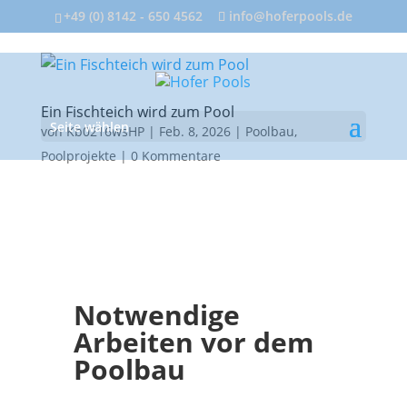
+49 (0) 8142 - 650 4562
info@hoferpools.de
Ein Fischteich wird zum Pool
Seite wählen
von
Kb0216wsHP
|
Feb. 8, 2026
|
Poolbau
,
Poolprojekte
|
0 Kommentare
Notwendige
Arbeiten vor dem
Poolbau