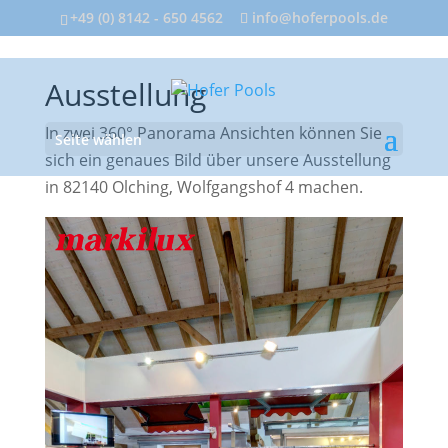
+49 (0) 8142 - 650 4562
info@hoferpools.de
Ausstellung
In zwei 360° Panorama Ansichten können Sie
Seite wählen
sich ein genaues Bild über unsere Ausstellung
in 82140 Olching, Wolfgangshof 4 machen.