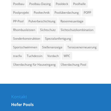
Poolbau
Poolbau Dasing
Pooldeck
Poolhalle
Poolprojekt
Pooltechnik
Poolüberdachung
POPP
PP-Pool
Pulverbeschichtung
Rasenneuanlage
Rhombusleisten
Sichtschutz
Sichtschutzkombination
Sonderkonstruktion
Spezialanfertigung
Sportschwimmen
Stellenanzeige
Terassenerneuerung
tracfix
Tuchdessin
Vordach
WPC
Überdachung für Hauseingang
Überdachung Pool
Kontakt
Hofer Pools