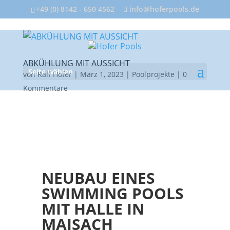
+49 (0) 8142 - 650 4562
info@hoferpools.de
ABKÜHLUNG MIT AUSSICHT
Seite wählen
von
Ralf Hofer
|
März 1, 2023
|
Poolprojekte
|
0
Kommentare
NEUBAU EINES
SWIMMING POOLS
MIT HALLE IN
MAISACH