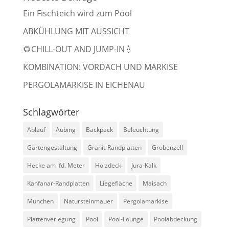
Ein Fischteich wird zum Pool
ABKÜHLUNG MIT AUSSICHT
🌻CHILL-OUT AND JUMP-IN💧
KOMBINATION: VORDACH UND MARKISE
PERGOLAMARKISE IN EICHENAU
Schlagwörter
Ablauf
Aubing
Backpack
Beleuchtung
Gartengestaltung
Granit-Randplatten
Gröbenzell
Hecke am lfd. Meter
Holzdeck
Jura-Kalk
Kanfanar-Randplatten
Liegefläche
Maisach
München
Natursteinmauer
Pergolamarkise
Plattenverlegung
Pool
Pool-Lounge
Poolabdeckung