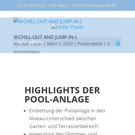
+49 (0) 8142 - 650 4562
info@hoferpools.de
🌻CHILL-OUT AND JUMP-IN💧
Seite wählen
von
Ralf Hofer
|
März 1, 2023
|
Poolprojekte
|
0
Kommentare
HIGHLIGHTS DER
POOL-ANLAGE
Einbettung der Poolanlage in den
Niveau-Unterschied zwischen
Garten- und Terrassenbereich
Integration des Skimmer- und