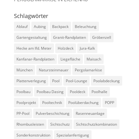
Schlagwörter
Ablauf
Aubing
Backpack
Beleuchtung
Gartengestaltung
Granit-Randplatten
Gröbenzell
Hecke am lfd. Meter
Holzdeck
Jura-Kalk
Kanfanar-Randplatten
Liegefläche
Maisach
München
Natursteinmauer
Pergolamarkise
Plattenverlegung
Pool
Pool-Lounge
Poolabdeckung
Poolbau
Poolbau Dasing
Pooldeck
Poolhalle
Poolprojekt
Pooltechnik
Poolüberdachung
POPP
PP-Pool
Pulverbeschichtung
Rasenneuanlage
Rhombusleisten
Sichtschutz
Sichtschutzkombination
Sonderkonstruktion
Spezialanfertigung