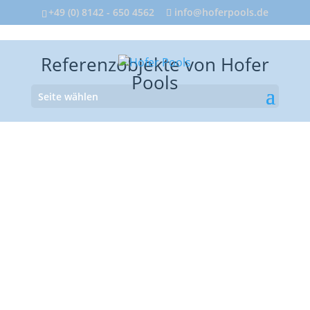
+49 (0) 8142 - 650 4562
info@hoferpools.de
Referenzobjekte von Hofer
Pools
Seite wählen
Notwendige Arbeiten vor dem
PoolbauBevor mit den Poolbau begonnen
wurde musste erst der Teich und eine
Terrassenüberdachung entfernt
werden.Die Größe des Teiches gab grob
die Größe des Pools vor.Durch den