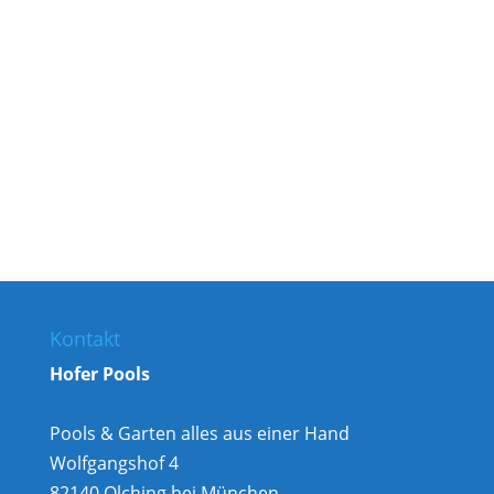
situationsangepasste Beschattung in
vielen Farbkombinationen konfigurierbar
Kontakt
Hofer Pools
Pools & Garten alles aus einer Hand
Wolfgangshof 4
82140 Olching bei München