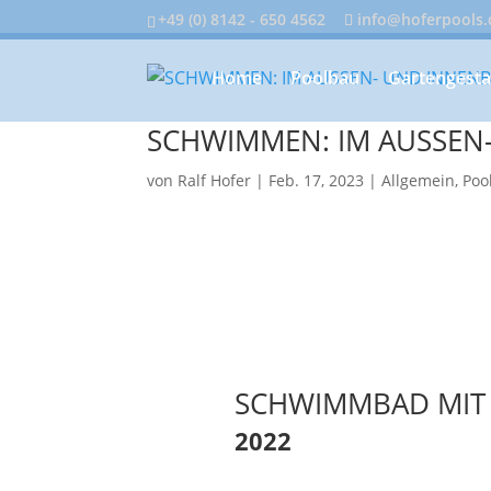
+49 (0) 8142 - 650 4562
info@hoferpools.
Home
Poolbau
Gartengesta
SCHWIMMEN: IM AUSSEN
von
Ralf Hofer
|
Feb. 17, 2023
|
Allgemein
,
Poo
SCHWIMMBAD MIT
2022