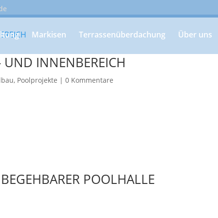
de
ltung
Markisen
Terrassenüberdachung
Über uns
- UND INNENBEREICH
lbau
,
Poolprojekte
|
0 Kommentare
 BEGEHBARER POOLHALLE