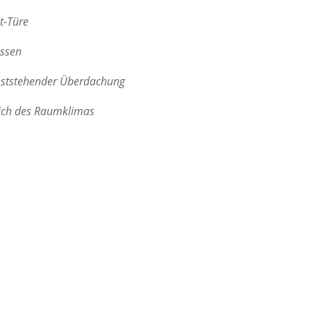
t-Türe
ossen
eststehender Überdachung
eich des Raumklimas