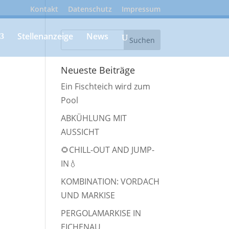
Kontakt
Datenschutz
Impressum
Stellenanzeige
News
Neueste Beiträge
Ein Fischteich wird zum
Pool
ABKÜHLUNG MIT
AUSSICHT
🌻CHILL-OUT AND JUMP-
IN💧
KOMBINATION: VORDACH
UND MARKISE
PERGOLAMARKISE IN
EICHENAU