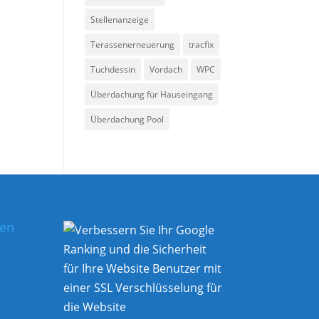
Stellenanzeige
Terassenerneuerung
tracfix
Tuchdessin
Vordach
WPC
Überdachung für Hauseingang
Überdachung Pool
hen