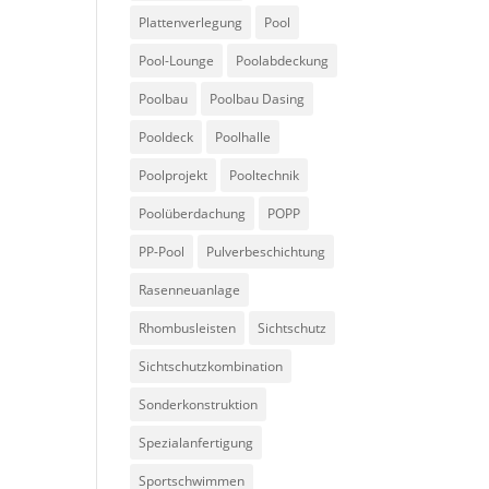
Plattenverlegung
Pool
Pool-Lounge
Poolabdeckung
Poolbau
Poolbau Dasing
Pooldeck
Poolhalle
Poolprojekt
Pooltechnik
Poolüberdachung
POPP
PP-Pool
Pulverbeschichtung
Rasenneuanlage
Rhombusleisten
Sichtschutz
Sichtschutzkombination
Sonderkonstruktion
Spezialanfertigung
Sportschwimmen