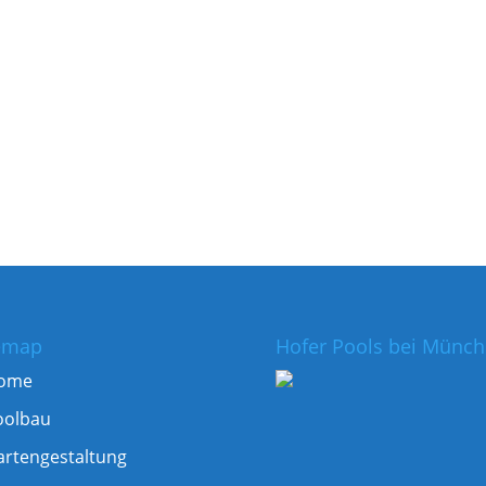
emap
Hofer Pools bei Münc
ome
oolbau
artengestaltung