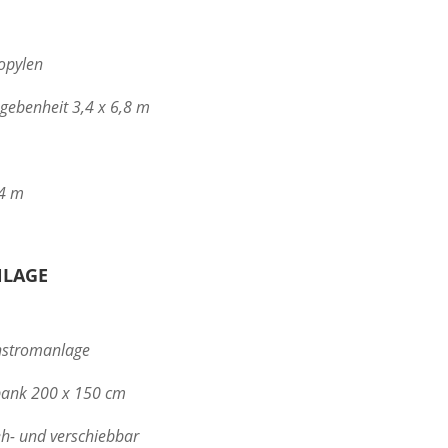
opylen
gebenheit 3,4 x 6,8 m
,4 m
NLAGE
enstromanlage
zbank 200 x 150 cm
geh- und verschiebbar