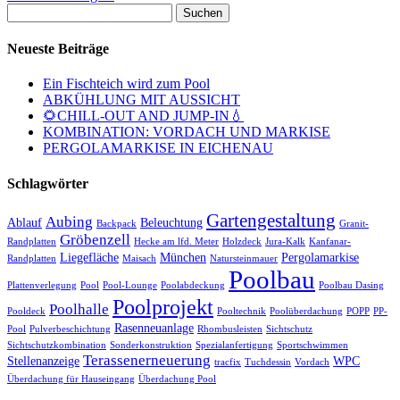
Suchen
nach:
Neueste Beiträge
Ein Fischteich wird zum Pool
ABKÜHLUNG MIT AUSSICHT
🌻CHILL-OUT AND JUMP-IN💧
KOMBINATION: VORDACH UND MARKISE
PERGOLAMARKISE IN EICHENAU
Schlagwörter
Gartengestaltung
Aubing
Ablauf
Beleuchtung
Backpack
Granit-
Gröbenzell
Randplatten
Hecke am lfd. Meter
Holzdeck
Jura-Kalk
Kanfanar-
Liegefläche
München
Pergolamarkise
Randplatten
Maisach
Natursteinmauer
Poolbau
Plattenverlegung
Pool
Pool-Lounge
Poolabdeckung
Poolbau Dasing
Poolprojekt
Poolhalle
Pooldeck
Pooltechnik
Poolüberdachung
POPP
PP-
Rasenneuanlage
Pool
Pulverbeschichtung
Rhombusleisten
Sichtschutz
Sichtschutzkombination
Sonderkonstruktion
Spezialanfertigung
Sportschwimmen
Terassenerneuerung
Stellenanzeige
WPC
tracfix
Tuchdessin
Vordach
Überdachung für Hauseingang
Überdachung Pool