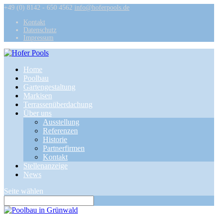
+49 (0) 8142 - 650 4562
info@hoferpools.de
Kontakt
Datenschutz
Impressum
Home
Poolbau
Gartengestaltung
Markisen
Terrassenüberdachung
Über uns
Ausstellung
Referenzen
Historie
Partnerfirmen
Kontakt
Stellenanzeige
News
Seite wählen