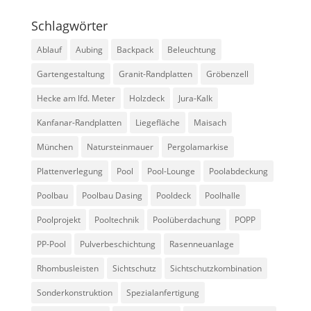
Schlagwörter
Ablauf
Aubing
Backpack
Beleuchtung
Gartengestaltung
Granit-Randplatten
Gröbenzell
Hecke am lfd. Meter
Holzdeck
Jura-Kalk
Kanfanar-Randplatten
Liegefläche
Maisach
München
Natursteinmauer
Pergolamarkise
Plattenverlegung
Pool
Pool-Lounge
Poolabdeckung
Poolbau
Poolbau Dasing
Pooldeck
Poolhalle
Poolprojekt
Pooltechnik
Poolüberdachung
POPP
PP-Pool
Pulverbeschichtung
Rasenneuanlage
Rhombusleisten
Sichtschutz
Sichtschutzkombination
Sonderkonstruktion
Spezialanfertigung