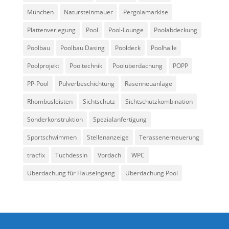
München
Natursteinmauer
Pergolamarkise
Plattenverlegung
Pool
Pool-Lounge
Poolabdeckung
Poolbau
Poolbau Dasing
Pooldeck
Poolhalle
Poolprojekt
Pooltechnik
Poolüberdachung
POPP
PP-Pool
Pulverbeschichtung
Rasenneuanlage
Rhombusleisten
Sichtschutz
Sichtschutzkombination
Sonderkonstruktion
Spezialanfertigung
Sportschwimmen
Stellenanzeige
Terassenerneuerung
tracfix
Tuchdessin
Vordach
WPC
Überdachung für Hauseingang
Überdachung Pool