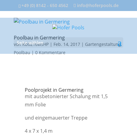
+49 (0) 8142 - 650 4562
info@hoferpools.de
Poolbau in Germering
Seite wählen
von
Kb0216wsHP
|
Feb. 14, 2017
|
Gartengestaltung
,
Poolbau
|
0 Kommentare
Poolprojekt in Germering
mit ausbetonierter Schalung mit 1,5
mm Folie
und eingemauerter Treppe
4 x 7 x 1,4 m