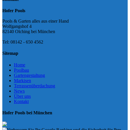
Hofer Pools
Pools & Garten alles aus einer Hand
Wolfgangshof 4
82140 Olching bei München
Tel: 08142 - 650 4562
Sitemap
Home
Poolbau
Gartengestaltung
Markisen
Terrassenüberdachung
News
Über uns
Kontakt
Hofer Pools bei München