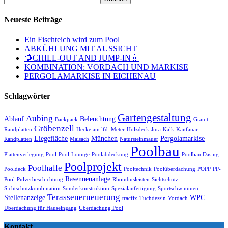
nach:
Neueste Beiträge
Ein Fischteich wird zum Pool
ABKÜHLUNG MIT AUSSICHT
🌻CHILL-OUT AND JUMP-IN💧
KOMBINATION: VORDACH UND MARKISE
PERGOLAMARKISE IN EICHENAU
Schlagwörter
Gartengestaltung
Aubing
Ablauf
Beleuchtung
Backpack
Granit-
Gröbenzell
Randplatten
Hecke am lfd. Meter
Holzdeck
Jura-Kalk
Kanfanar-
Liegefläche
München
Pergolamarkise
Randplatten
Maisach
Natursteinmauer
Poolbau
Plattenverlegung
Pool
Pool-Lounge
Poolabdeckung
Poolbau Dasing
Poolprojekt
Poolhalle
Pooldeck
Pooltechnik
Poolüberdachung
POPP
PP-
Rasenneuanlage
Pool
Pulverbeschichtung
Rhombusleisten
Sichtschutz
Sichtschutzkombination
Sonderkonstruktion
Spezialanfertigung
Sportschwimmen
Terassenerneuerung
Stellenanzeige
WPC
tracfix
Tuchdessin
Vordach
Überdachung für Hauseingang
Überdachung Pool
Kontakt