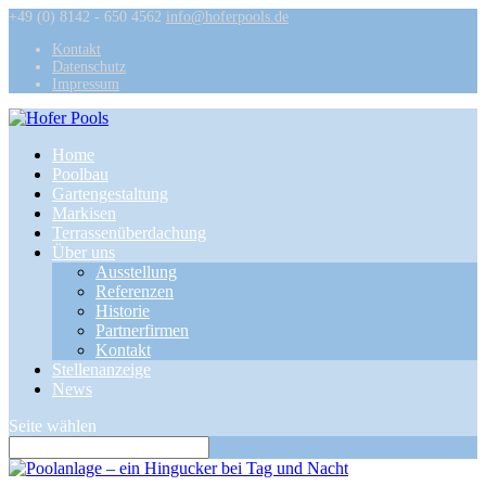
+49 (0) 8142 - 650 4562
info@hoferpools.de
Kontakt
Datenschutz
Impressum
Home
Poolbau
Gartengestaltung
Markisen
Terrassenüberdachung
Über uns
Ausstellung
Referenzen
Historie
Partnerfirmen
Kontakt
Stellenanzeige
News
Seite wählen