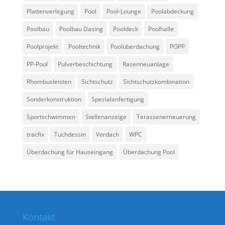
Plattenverlegung
Pool
Pool-Lounge
Poolabdeckung
Poolbau
Poolbau Dasing
Pooldeck
Poolhalle
Poolprojekt
Pooltechnik
Poolüberdachung
POPP
PP-Pool
Pulverbeschichtung
Rasenneuanlage
Rhombusleisten
Sichtschutz
Sichtschutzkombination
Sonderkonstruktion
Spezialanfertigung
Sportschwimmen
Stellenanzeige
Terassenerneuerung
tracfix
Tuchdessin
Vordach
WPC
Überdachung für Hauseingang
Überdachung Pool
Kontakt