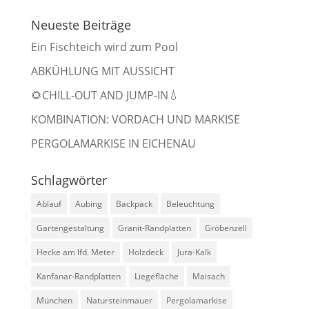
Neueste Beiträge
Ein Fischteich wird zum Pool
ABKÜHLUNG MIT AUSSICHT
🌻CHILL-OUT AND JUMP-IN💧
KOMBINATION: VORDACH UND MARKISE
PERGOLAMARKISE IN EICHENAU
Schlagwörter
Ablauf
Aubing
Backpack
Beleuchtung
Gartengestaltung
Granit-Randplatten
Gröbenzell
Hecke am lfd. Meter
Holzdeck
Jura-Kalk
Kanfanar-Randplatten
Liegefläche
Maisach
München
Natursteinmauer
Pergolamarkise