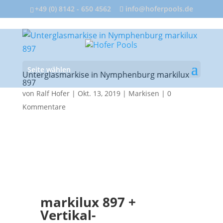
+49 (0) 8142 - 650 4562
info@hoferpools.de
Seite wählen
Unterglasmarkise in Nymphenburg markilux
897
von
Ralf Hofer
|
Okt. 13, 2019
|
Markisen
|
0
Kommentare
markilux 897 +
Vertikal-