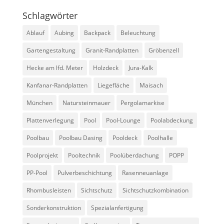
Schlagwörter
Ablauf
Aubing
Backpack
Beleuchtung
Gartengestaltung
Granit-Randplatten
Gröbenzell
Hecke am lfd. Meter
Holzdeck
Jura-Kalk
Kanfanar-Randplatten
Liegefläche
Maisach
München
Natursteinmauer
Pergolamarkise
Plattenverlegung
Pool
Pool-Lounge
Poolabdeckung
Poolbau
Poolbau Dasing
Pooldeck
Poolhalle
Poolprojekt
Pooltechnik
Poolüberdachung
POPP
PP-Pool
Pulverbeschichtung
Rasenneuanlage
Rhombusleisten
Sichtschutz
Sichtschutzkombination
Sonderkonstruktion
Spezialanfertigung